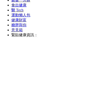
醫健一分鐘
食出健康
醫 Tech
運動懶人包
健康財富
糖胖與你
意見箱
緊貼健康資訊：