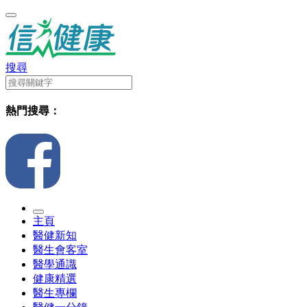
搜尋
熱門搜尋：
主頁
醫健新知
醫生會客室
醫學通識
健康精選
醫生專欄