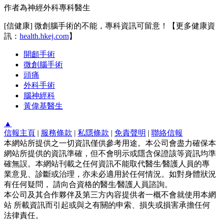
作者為神經外科專科醫生
[信健康] 微創腦手術的不能，專科資訊可留意！【更多健康資
訊：
health.hkej.com
】
開顱手術
微創腦手術
頭痛
外科手術
腦神經科
黃偉基醫生
▲
信報主頁
|
服務條款
|
私隱條款
|
免責聲明
|
聯絡信報
本網站所提供之一切資訊僅供參考用途。本公司會盡力確保本
網站所提供的資訊準確，但不會明示或隱含保證該等資訊均準
確無誤。本網站刊載之任何資訊不能取代醫生∕醫護人員的專
業意見、診斷或治理，亦未必適用於任何情況。如對身體狀況
有任何疑問， 請向合資格的醫生∕醫護人員諮詢。
本公司及其合作夥伴及第三方內容提供者一概不會就使用本網
站 所載資訊而引起或與之有關的申索、損失或損害承擔任何
法律責任。