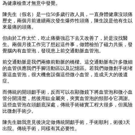
為健康檢查才無意中發覺。
陳先生（假名）是一位50多歲行政人員，一直身體健康沒頭痛
歷史，兩個月前連續兩次發生爆炸性頭痛，陳生說是他有生以
來最痛的頭痛。
但由於工作太忙，吃止痛藥強忍下去又改善了，於是沒找醫
生。兩個月後工作完了想起這件事，做體檢拍了磁力共振，發
覺腦內有血管泡，發現患上前交通動脈血管泡。
前交通動脈是我們兩條前動脈的橋樑。這交通動脈有許多微細
的血管供應我們手腳活動區以及記憶區。若我們做微創手術堵
塞這血管泡，很大機會誤傷這些微小血管，造成天大的後遺
症。
而傳統的開頭顱手術，反而可以在顯微鏡下將血管泡和微小血
管分開清楚，然後用鈦金屬夾，夾實血管泡的頸部令它凋謝。
這些血管泡在頭顱底深處，傳統手術確實工程大很多，但風險
比微創手術少。
陳先生聽我意見後決定做傳統開顱手術，手術順利，術後3天
出院。傳統手術，同樣有其必要性。