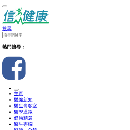
搜尋
熱門搜尋：
主頁
醫健新知
醫生會客室
醫學通識
健康精選
醫生專欄