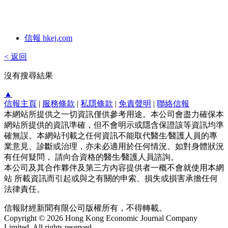
信報 hkej.com
< 返回
沒有搜尋結果
▲
信報主頁
|
服務條款
|
私隱條款
|
免責聲明
|
聯絡信報
本網站所提供之一切資訊僅供參考用途。本公司會盡力確保本
網站所提供的資訊準確，但不會明示或隱含保證該等資訊均準
確無誤。本網站刊載之任何資訊不能取代醫生∕醫護人員的專
業意見、診斷或治理，亦未必適用於任何情況。如對身體狀況
有任何疑問， 請向合資格的醫生∕醫護人員諮詢。
本公司及其合作夥伴及第三方內容提供者一概不會就使用本網
站 所載資訊而引起或與之有關的申索、損失或損害承擔任何
法律責任。
信報財經新聞有限公司版權所有，不得轉載。
Copyright © 2026 Hong Kong Economic Journal Company
Limited. All rights reserved.