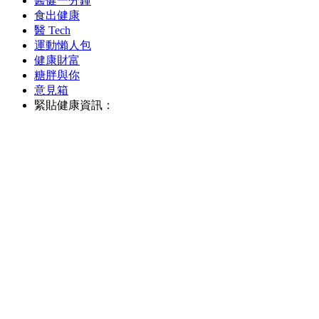
醫健一分鐘
食出健康
醫 Tech
運動懶人包
健康財富
糖胖與你
意見箱
緊貼健康資訊：