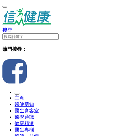
搜尋
熱門搜尋：
主頁
醫健新知
醫生會客室
醫學通識
健康精選
醫生專欄