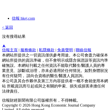
信報 hkej.com
< 返回
沒有搜尋結果
▲
信報主頁
|
服務條款
|
私隱條款
|
免責聲明
|
聯絡信報
本網站所提供之一切資訊僅供參考用途。本公司會盡力確保本
網站所提供的資訊準確，但不會明示或隱含保證該等資訊均準
確無誤。本網站刊載之任何資訊不能取代醫生∕醫護人員的專
業意見、診斷或治理，亦未必適用於任何情況。如對身體狀況
有任何疑問， 請向合資格的醫生∕醫護人員諮詢。
本公司及其合作夥伴及第三方內容提供者一概不會就使用本網
站 所載資訊而引起或與之有關的申索、損失或損害承擔任何
法律責任。
信報財經新聞有限公司版權所有，不得轉載。
Copyright © 2026 Hong Kong Economic Journal Company
Limited. All rights reserved.