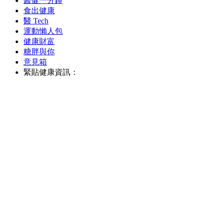
醫健一分鐘
食出健康
醫 Tech
運動懶人包
健康財富
糖胖與你
意見箱
緊貼健康資訊：