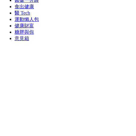
醫健一分鐘
食出健康
醫 Tech
運動懶人包
健康財富
糖胖與你
意見箱