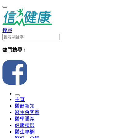
搜尋
熱門搜尋：
主頁
醫健新知
醫生會客室
醫學通識
健康精選
醫生專欄