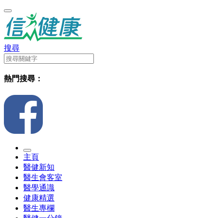
搜尋
熱門搜尋：
主頁
醫健新知
醫生會客室
醫學通識
健康精選
醫生專欄