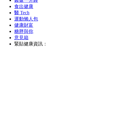
醫健一分鐘
食出健康
醫 Tech
運動懶人包
健康財富
糖胖與你
意見箱
緊貼健康資訊：