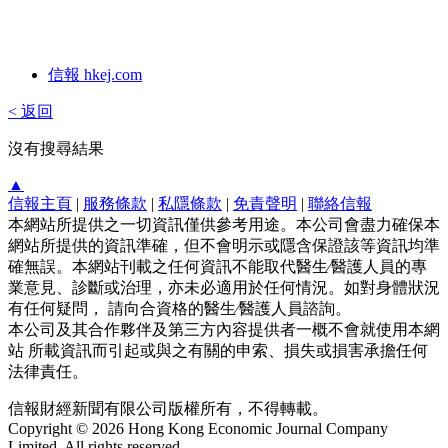
信報 hkej.com
< 返回
沒有搜尋結果
▲
信報主頁
|
服務條款
|
私隱條款
|
免責聲明
|
聯絡信報
本網站所提供之一切資訊僅供參考用途。本公司會盡力確保本
網站所提供的資訊準確，但不會明示或隱含保證該等資訊均準
確無誤。本網站刊載之任何資訊不能取代醫生∕醫護人員的專
業意見、診斷或治理，亦未必適用於任何情況。如對身體狀況
有任何疑問， 請向合資格的醫生∕醫護人員諮詢。
本公司及其合作夥伴及第三方內容提供者一概不會就使用本網
站 所載資訊而引起或與之有關的申索、損失或損害承擔任何
法律責任。
信報財經新聞有限公司版權所有，不得轉載。
Copyright © 2026 Hong Kong Economic Journal Company
Limited. All rights reserved.