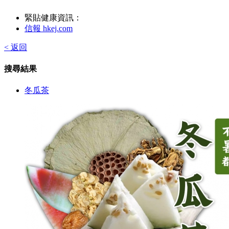
緊貼健康資訊：
信報 hkej.com
< 返回
搜尋結果
冬瓜茶