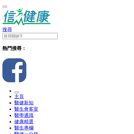
搜尋
熱門搜尋：
主頁
醫健新知
醫生會客室
醫學通識
健康精選
醫生專欄