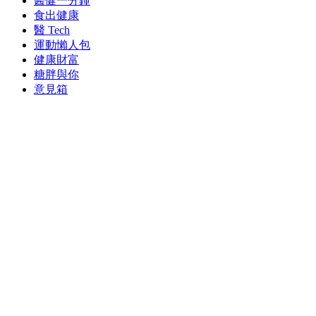
醫健一分鐘
食出健康
醫 Tech
運動懶人包
健康財富
糖胖與你
意見箱