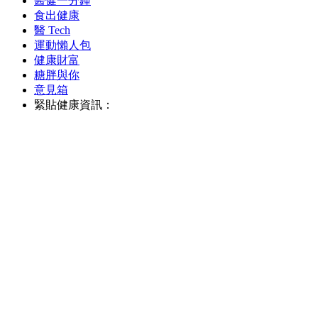
醫健一分鐘
食出健康
醫 Tech
運動懶人包
健康財富
糖胖與你
意見箱
緊貼健康資訊：