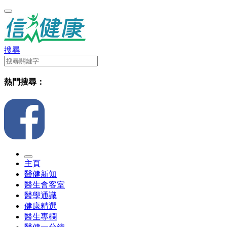
搜尋
熱門搜尋：
主頁
醫健新知
醫生會客室
醫學通識
健康精選
醫生專欄