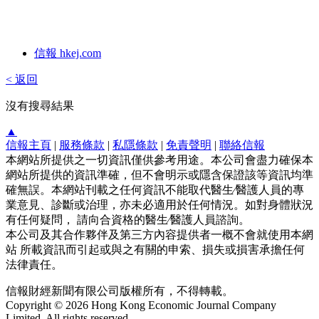
信報 hkej.com
< 返回
沒有搜尋結果
▲
信報主頁
|
服務條款
|
私隱條款
|
免責聲明
|
聯絡信報
本網站所提供之一切資訊僅供參考用途。本公司會盡力確保本
網站所提供的資訊準確，但不會明示或隱含保證該等資訊均準
確無誤。本網站刊載之任何資訊不能取代醫生∕醫護人員的專
業意見、診斷或治理，亦未必適用於任何情況。如對身體狀況
有任何疑問， 請向合資格的醫生∕醫護人員諮詢。
本公司及其合作夥伴及第三方內容提供者一概不會就使用本網
站 所載資訊而引起或與之有關的申索、損失或損害承擔任何
法律責任。
信報財經新聞有限公司版權所有，不得轉載。
Copyright © 2026 Hong Kong Economic Journal Company
Limited. All rights reserved.