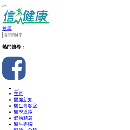
搜尋
熱門搜尋：
主頁
醫健新知
醫生會客室
醫學通識
健康精選
醫生專欄