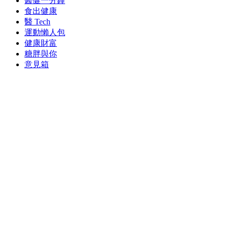
醫健一分鐘
食出健康
醫 Tech
運動懶人包
健康財富
糖胖與你
意見箱