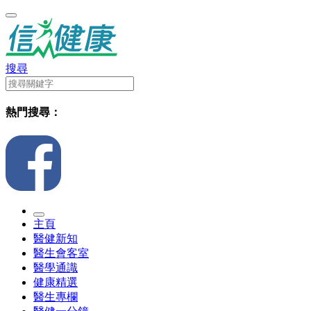
搜尋
熱門搜尋：
主頁
醫健新知
醫生會客室
醫學通識
健康精選
醫生專欄