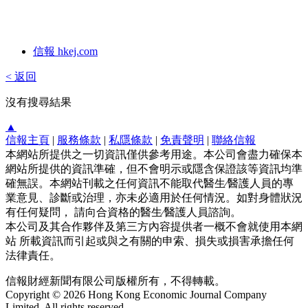
信報 hkej.com
< 返回
沒有搜尋結果
▲
信報主頁
|
服務條款
|
私隱條款
|
免責聲明
|
聯絡信報
本網站所提供之一切資訊僅供參考用途。本公司會盡力確保本
網站所提供的資訊準確，但不會明示或隱含保證該等資訊均準
確無誤。本網站刊載之任何資訊不能取代醫生∕醫護人員的專
業意見、診斷或治理，亦未必適用於任何情況。如對身體狀況
有任何疑問， 請向合資格的醫生∕醫護人員諮詢。
本公司及其合作夥伴及第三方內容提供者一概不會就使用本網
站 所載資訊而引起或與之有關的申索、損失或損害承擔任何
法律責任。
信報財經新聞有限公司版權所有，不得轉載。
Copyright © 2026 Hong Kong Economic Journal Company
Limited. All rights reserved.