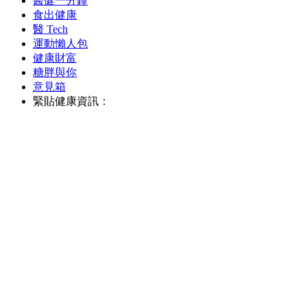
醫健一分鐘
食出健康
醫 Tech
運動懶人包
健康財富
糖胖與你
意見箱
緊貼健康資訊：