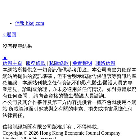
信報 hkej.com
< 返回
沒有搜尋結果
▲
信報主頁
|
服務條款
|
私隱條款
|
免責聲明
|
聯絡信報
本網站所提供之一切資訊僅供參考用途。本公司會盡力確保本
網站所提供的資訊準確，但不會明示或隱含保證該等資訊均準
確無誤。本網站刊載之任何資訊不能取代醫生∕醫護人員的專
業意見、診斷或治理，亦未必適用於任何情況。如對身體狀況
有任何疑問， 請向合資格的醫生∕醫護人員諮詢。
本公司及其合作夥伴及第三方內容提供者一概不會就使用本網
站 所載資訊而引起或與之有關的申索、損失或損害承擔任何
法律責任。
信報財經新聞有限公司版權所有，不得轉載。
Copyright © 2026 Hong Kong Economic Journal Company
Limited. All rights reserved.