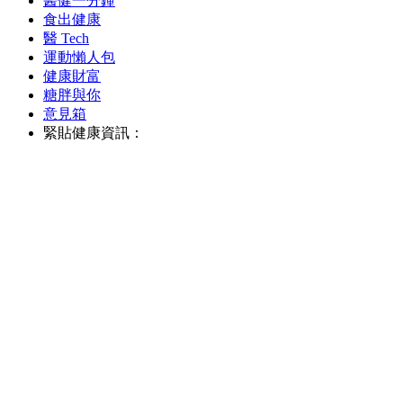
醫健一分鐘
食出健康
醫 Tech
運動懶人包
健康財富
糖胖與你
意見箱
緊貼健康資訊：