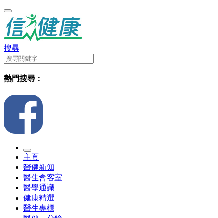
搜尋
熱門搜尋：
主頁
醫健新知
醫生會客室
醫學通識
健康精選
醫生專欄