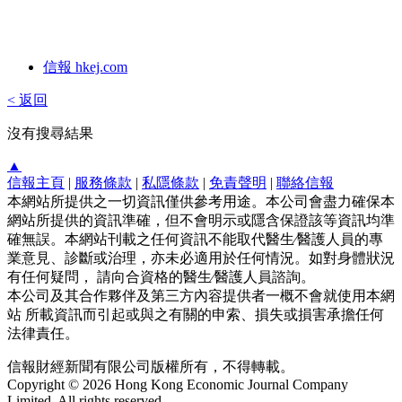
信報 hkej.com
< 返回
沒有搜尋結果
▲
信報主頁
|
服務條款
|
私隱條款
|
免責聲明
|
聯絡信報
本網站所提供之一切資訊僅供參考用途。本公司會盡力確保本
網站所提供的資訊準確，但不會明示或隱含保證該等資訊均準
確無誤。本網站刊載之任何資訊不能取代醫生∕醫護人員的專
業意見、診斷或治理，亦未必適用於任何情況。如對身體狀況
有任何疑問， 請向合資格的醫生∕醫護人員諮詢。
本公司及其合作夥伴及第三方內容提供者一概不會就使用本網
站 所載資訊而引起或與之有關的申索、損失或損害承擔任何
法律責任。
信報財經新聞有限公司版權所有，不得轉載。
Copyright © 2026 Hong Kong Economic Journal Company
Limited. All rights reserved.