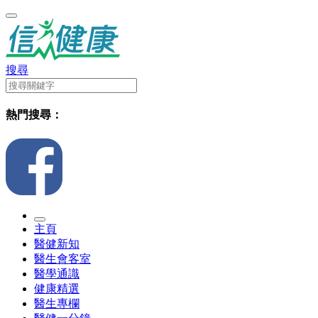
搜尋
熱門搜尋：
主頁
醫健新知
醫生會客室
醫學通識
健康精選
醫生專欄