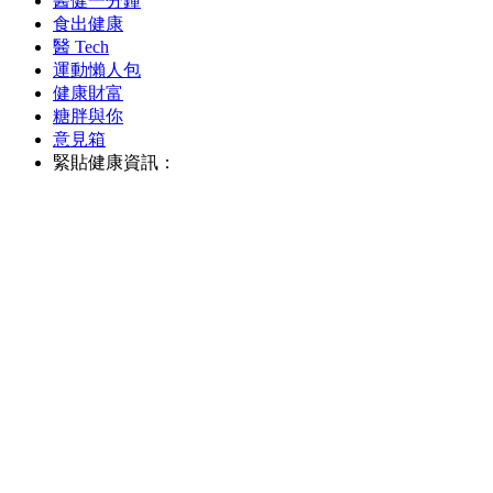
醫健一分鐘
食出健康
醫 Tech
運動懶人包
健康財富
糖胖與你
意見箱
緊貼健康資訊：