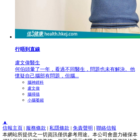
行唔到直線
盧文偉醫生
何伯頭暈了一年，看過不同醫生，問題也未有解決。他
懷疑自己腦部有問題，但腦...
腦神經科
盧文偉
腦掃描
小腦萎縮
▲
信報主頁
|
服務條款
|
私隱條款
|
免責聲明
|
聯絡信報
本網站所提供之一切資訊僅供參考用途。本公司會盡力確保本