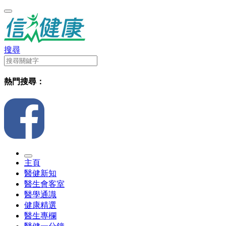
搜尋
熱門搜尋：
主頁
醫健新知
醫生會客室
醫學通識
健康精選
醫生專欄