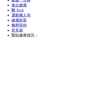
醫健一分鐘
食出健康
醫 Tech
運動懶人包
健康財富
糖胖與你
意見箱
緊貼健康資訊：