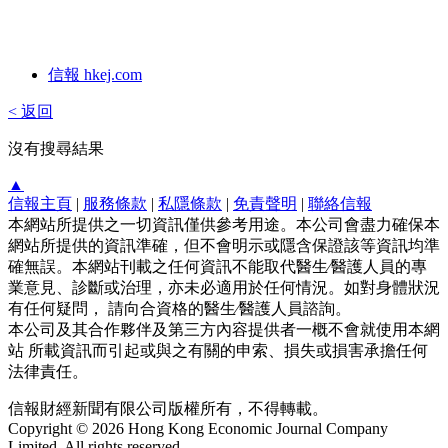
信報 hkej.com
< 返回
沒有搜尋結果
▲
信報主頁
|
服務條款
|
私隱條款
|
免責聲明
|
聯絡信報
本網站所提供之一切資訊僅供參考用途。本公司會盡力確保本
網站所提供的資訊準確，但不會明示或隱含保證該等資訊均準
確無誤。本網站刊載之任何資訊不能取代醫生∕醫護人員的專
業意見、診斷或治理，亦未必適用於任何情況。如對身體狀況
有任何疑問， 請向合資格的醫生∕醫護人員諮詢。
本公司及其合作夥伴及第三方內容提供者一概不會就使用本網
站 所載資訊而引起或與之有關的申索、損失或損害承擔任何
法律責任。
信報財經新聞有限公司版權所有，不得轉載。
Copyright © 2026 Hong Kong Economic Journal Company
Limited. All rights reserved.