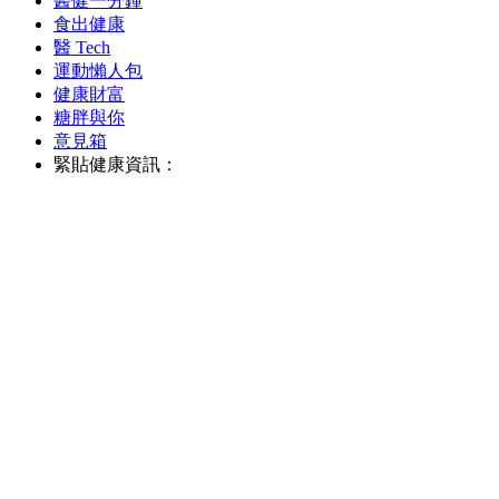
醫健一分鐘
食出健康
醫 Tech
運動懶人包
健康財富
糖胖與你
意見箱
緊貼健康資訊：