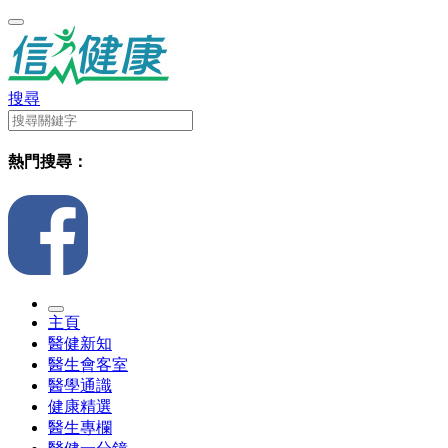
搜尋
熱門搜尋：
主頁
醫健新知
醫生會客室
醫學通識
健康精選
醫生專欄