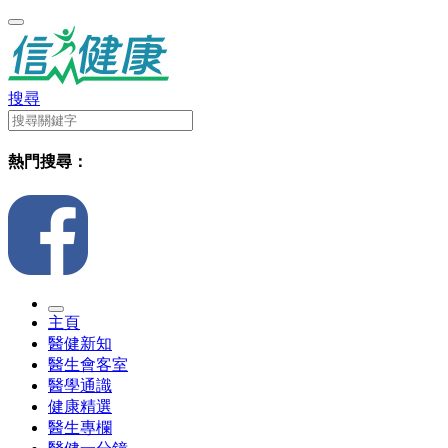
搜尋
熱門搜尋：
主頁
醫健新知
醫生會客室
醫學通識
健康精選
醫生專欄