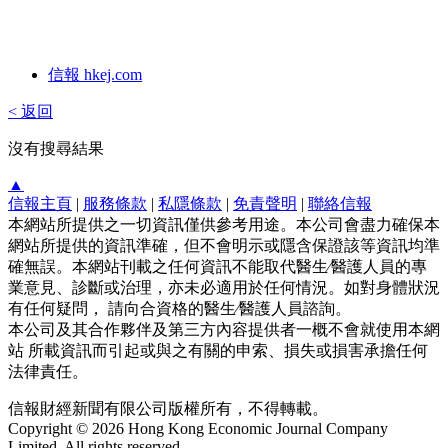
信報 hkej.com
< 返回
沒有搜尋結果
▲
信報主頁
|
服務條款
|
私隱條款
|
免責聲明
|
聯絡信報
本網站所提供之一切資訊僅供參考用途。本公司會盡力確保本
網站所提供的資訊準確，但不會明示或隱含保證該等資訊均準
確無誤。本網站刊載之任何資訊不能取代醫生∕醫護人員的專
業意見、診斷或治理，亦未必適用於任何情況。如對身體狀況
有任何疑問， 請向合資格的醫生∕醫護人員諮詢。
本公司及其合作夥伴及第三方內容提供者一概不會就使用本網
站 所載資訊而引起或與之有關的申索、損失或損害承擔任何
法律責任。
信報財經新聞有限公司版權所有，不得轉載。
Copyright © 2026 Hong Kong Economic Journal Company
Limited. All rights reserved.