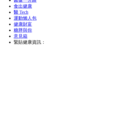
醫健一分鐘
食出健康
醫 Tech
運動懶人包
健康財富
糖胖與你
意見箱
緊貼健康資訊：