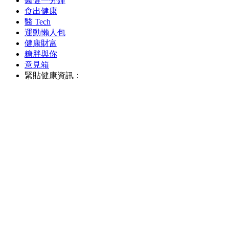
醫健一分鐘
食出健康
醫 Tech
運動懶人包
健康財富
糖胖與你
意見箱
緊貼健康資訊：