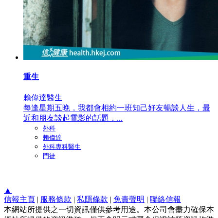
重生
賴偉達醫生
每逢星期五晚，我都會相約一班知己好友暢談人生，最
近和朋友談起電影的話題，...
外科
賴偉達
外科專科醫生
門徒
▲
信報主頁
|
服務條款
|
私隱條款
|
免責聲明
|
聯絡信報
本網站所提供之一切資訊僅供參考用途。本公司會盡力確保本