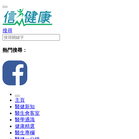
搜尋
熱門搜尋：
主頁
醫健新知
醫生會客室
醫學通識
健康精選
醫生專欄