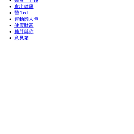
醫健一分鐘
食出健康
醫 Tech
運動懶人包
健康財富
糖胖與你
意見箱