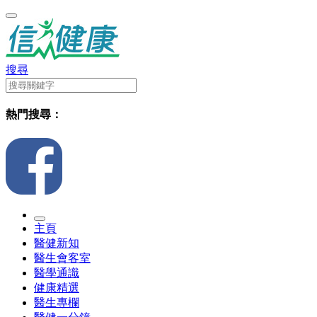
搜尋
熱門搜尋：
主頁
醫健新知
醫生會客室
醫學通識
健康精選
醫生專欄