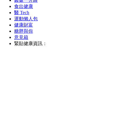
醫健一分鐘
食出健康
醫 Tech
運動懶人包
健康財富
糖胖與你
意見箱
緊貼健康資訊：