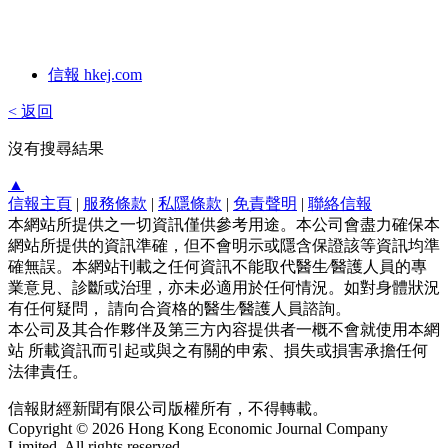
信報 hkej.com
< 返回
沒有搜尋結果
▲
信報主頁
|
服務條款
|
私隱條款
|
免責聲明
|
聯絡信報
本網站所提供之一切資訊僅供參考用途。本公司會盡力確保本
網站所提供的資訊準確，但不會明示或隱含保證該等資訊均準
確無誤。本網站刊載之任何資訊不能取代醫生∕醫護人員的專
業意見、診斷或治理，亦未必適用於任何情況。如對身體狀況
有任何疑問， 請向合資格的醫生∕醫護人員諮詢。
本公司及其合作夥伴及第三方內容提供者一概不會就使用本網
站 所載資訊而引起或與之有關的申索、損失或損害承擔任何
法律責任。
信報財經新聞有限公司版權所有，不得轉載。
Copyright © 2026 Hong Kong Economic Journal Company
Limited. All rights reserved.