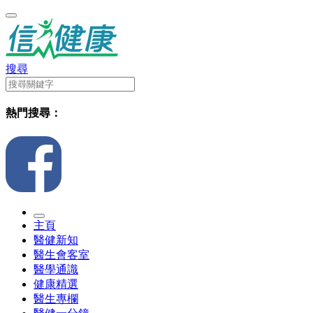
搜尋
熱門搜尋：
主頁
醫健新知
醫生會客室
醫學通識
健康精選
醫生專欄