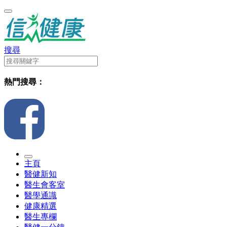
搜尋
熱門搜尋：
主頁
醫健新知
醫生會客室
醫學通識
健康精選
醫生專欄