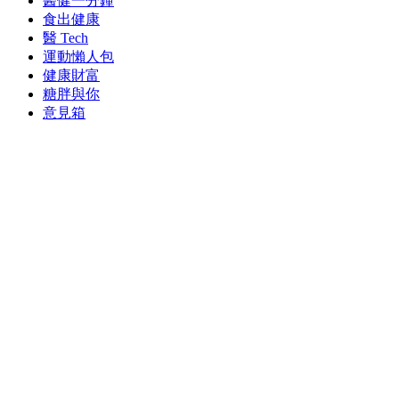
醫健一分鐘
食出健康
醫 Tech
運動懶人包
健康財富
糖胖與你
意見箱