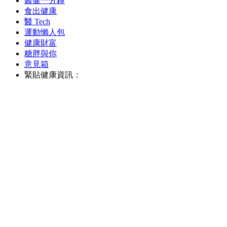
醫健一分鐘
食出健康
醫 Tech
運動懶人包
健康財富
糖胖與你
意見箱
緊貼健康資訊：