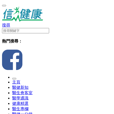
搜尋
熱門搜尋：
主頁
醫健新知
醫生會客室
醫學通識
健康精選
醫生專欄