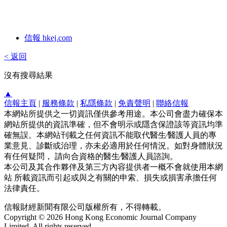
信報 hkej.com
< 返回
沒有搜尋結果
▲
信報主頁
|
服務條款
|
私隱條款
|
免責聲明
|
聯絡信報
本網站所提供之一切資訊僅供參考用途。本公司會盡力確保本
網站所提供的資訊準確，但不會明示或隱含保證該等資訊均準
確無誤。本網站刊載之任何資訊不能取代醫生∕醫護人員的專
業意見、診斷或治理，亦未必適用於任何情況。如對身體狀況
有任何疑問， 請向合資格的醫生∕醫護人員諮詢。
本公司及其合作夥伴及第三方內容提供者一概不會就使用本網
站 所載資訊而引起或與之有關的申索、損失或損害承擔任何
法律責任。
信報財經新聞有限公司版權所有，不得轉載。
Copyright © 2026 Hong Kong Economic Journal Company
Limited. All rights reserved.