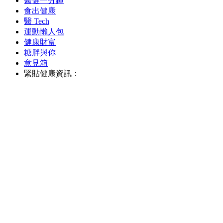
醫健一分鐘
食出健康
醫 Tech
運動懶人包
健康財富
糖胖與你
意見箱
緊貼健康資訊：