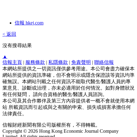
信報 hkej.com
< 返回
沒有搜尋結果
▲
信報主頁
|
服務條款
|
私隱條款
|
免責聲明
|
聯絡信報
本網站所提供之一切資訊僅供參考用途。本公司會盡力確保本
網站所提供的資訊準確，但不會明示或隱含保證該等資訊均準
確無誤。本網站刊載之任何資訊不能取代醫生∕醫護人員的專
業意見、診斷或治理，亦未必適用於任何情況。如對身體狀況
有任何疑問， 請向合資格的醫生∕醫護人員諮詢。
本公司及其合作夥伴及第三方內容提供者一概不會就使用本網
站 所載資訊而引起或與之有關的申索、損失或損害承擔任何
法律責任。
信報財經新聞有限公司版權所有，不得轉載。
Copyright © 2026 Hong Kong Economic Journal Company
Limited. All rights reserved.