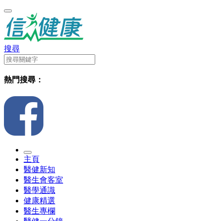
搜尋
熱門搜尋：
主頁
醫健新知
醫生會客室
醫學通識
健康精選
醫生專欄