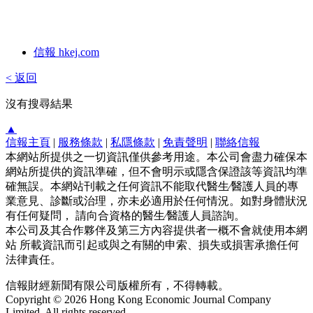
信報 hkej.com
< 返回
沒有搜尋結果
▲
信報主頁
|
服務條款
|
私隱條款
|
免責聲明
|
聯絡信報
本網站所提供之一切資訊僅供參考用途。本公司會盡力確保本
網站所提供的資訊準確，但不會明示或隱含保證該等資訊均準
確無誤。本網站刊載之任何資訊不能取代醫生∕醫護人員的專
業意見、診斷或治理，亦未必適用於任何情況。如對身體狀況
有任何疑問， 請向合資格的醫生∕醫護人員諮詢。
本公司及其合作夥伴及第三方內容提供者一概不會就使用本網
站 所載資訊而引起或與之有關的申索、損失或損害承擔任何
法律責任。
信報財經新聞有限公司版權所有，不得轉載。
Copyright © 2026 Hong Kong Economic Journal Company
Limited. All rights reserved.