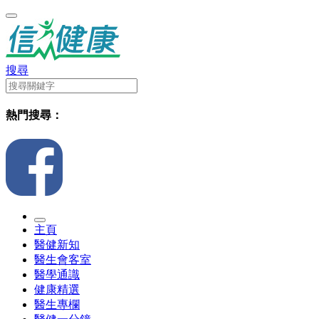
搜尋
熱門搜尋：
主頁
醫健新知
醫生會客室
醫學通識
健康精選
醫生專欄