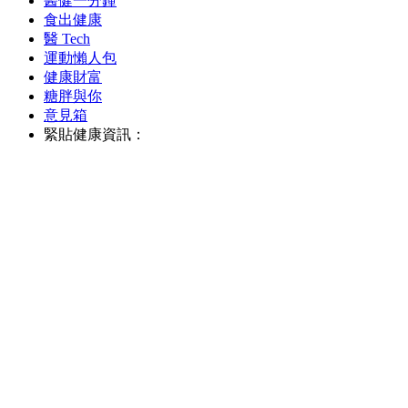
醫健一分鐘
食出健康
醫 Tech
運動懶人包
健康財富
糖胖與你
意見箱
緊貼健康資訊：