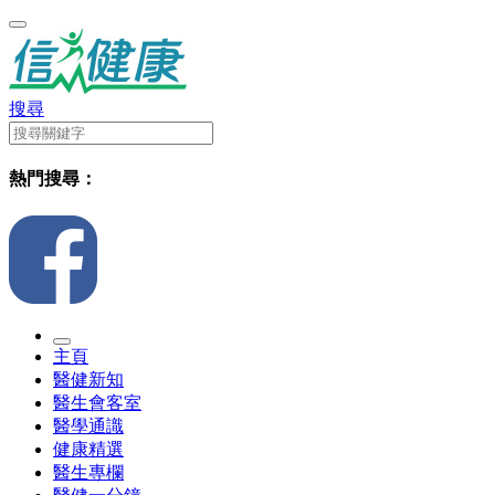
搜尋
熱門搜尋：
主頁
醫健新知
醫生會客室
醫學通識
健康精選
醫生專欄