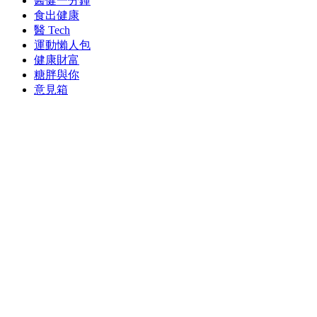
醫健一分鐘
食出健康
醫 Tech
運動懶人包
健康財富
糖胖與你
意見箱