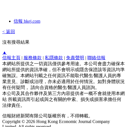
信報 hkej.com
< 返回
沒有搜尋結果
▲
信報主頁
|
服務條款
|
私隱條款
|
免責聲明
|
聯絡信報
本網站所提供之一切資訊僅供參考用途。本公司會盡力確保本
網站所提供的資訊準確，但不會明示或隱含保證該等資訊均準
確無誤。本網站刊載之任何資訊不能取代醫生∕醫護人員的專
業意見、診斷或治理，亦未必適用於任何情況。如對身體狀況
有任何疑問， 請向合資格的醫生∕醫護人員諮詢。
本公司及其合作夥伴及第三方內容提供者一概不會就使用本網
站 所載資訊而引起或與之有關的申索、損失或損害承擔任何
法律責任。
信報財經新聞有限公司版權所有，不得轉載。
Copyright © 2026 Hong Kong Economic Journal Company
Limited. All rights reserved.