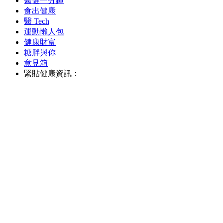
醫健一分鐘
食出健康
醫 Tech
運動懶人包
健康財富
糖胖與你
意見箱
緊貼健康資訊：