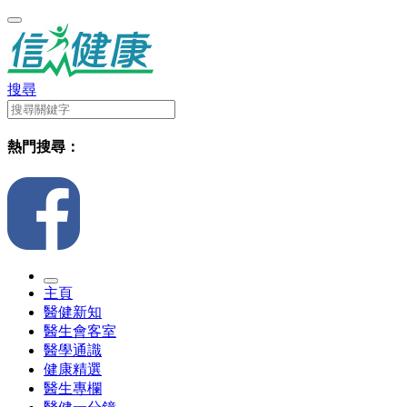
搜尋
熱門搜尋：
主頁
醫健新知
醫生會客室
醫學通識
健康精選
醫生專欄