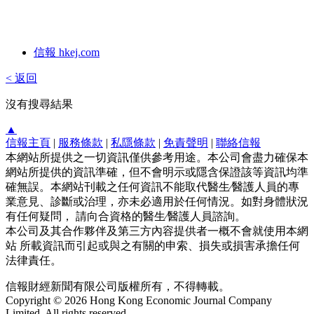
信報 hkej.com
< 返回
沒有搜尋結果
▲
信報主頁
|
服務條款
|
私隱條款
|
免責聲明
|
聯絡信報
本網站所提供之一切資訊僅供參考用途。本公司會盡力確保本
網站所提供的資訊準確，但不會明示或隱含保證該等資訊均準
確無誤。本網站刊載之任何資訊不能取代醫生∕醫護人員的專
業意見、診斷或治理，亦未必適用於任何情況。如對身體狀況
有任何疑問， 請向合資格的醫生∕醫護人員諮詢。
本公司及其合作夥伴及第三方內容提供者一概不會就使用本網
站 所載資訊而引起或與之有關的申索、損失或損害承擔任何
法律責任。
信報財經新聞有限公司版權所有，不得轉載。
Copyright © 2026 Hong Kong Economic Journal Company
Limited. All rights reserved.