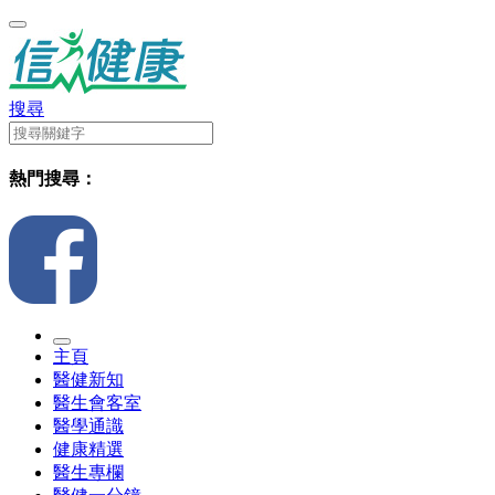
搜尋
熱門搜尋：
主頁
醫健新知
醫生會客室
醫學通識
健康精選
醫生專欄