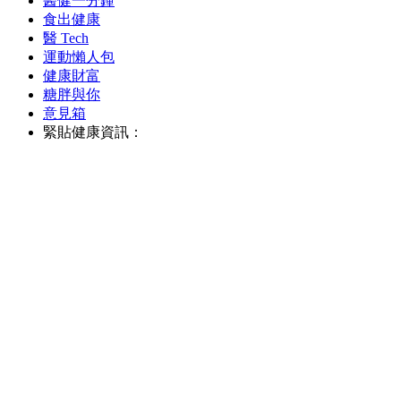
醫健一分鐘
食出健康
醫 Tech
運動懶人包
健康財富
糖胖與你
意見箱
緊貼健康資訊：