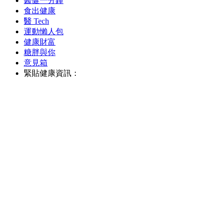
醫健一分鐘
食出健康
醫 Tech
運動懶人包
健康財富
糖胖與你
意見箱
緊貼健康資訊：