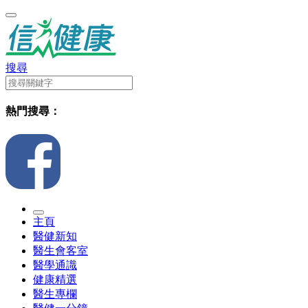
搜尋
熱門搜尋：
主頁
醫健新知
醫生會客室
醫學通識
健康精選
醫生專欄