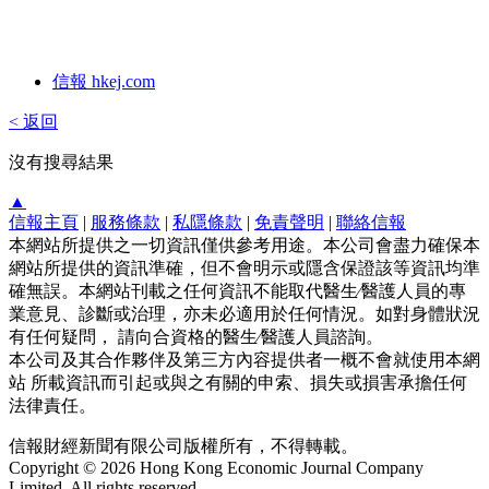
信報 hkej.com
< 返回
沒有搜尋結果
▲
信報主頁
|
服務條款
|
私隱條款
|
免責聲明
|
聯絡信報
本網站所提供之一切資訊僅供參考用途。本公司會盡力確保本
網站所提供的資訊準確，但不會明示或隱含保證該等資訊均準
確無誤。本網站刊載之任何資訊不能取代醫生∕醫護人員的專
業意見、診斷或治理，亦未必適用於任何情況。如對身體狀況
有任何疑問， 請向合資格的醫生∕醫護人員諮詢。
本公司及其合作夥伴及第三方內容提供者一概不會就使用本網
站 所載資訊而引起或與之有關的申索、損失或損害承擔任何
法律責任。
信報財經新聞有限公司版權所有，不得轉載。
Copyright © 2026 Hong Kong Economic Journal Company
Limited. All rights reserved.