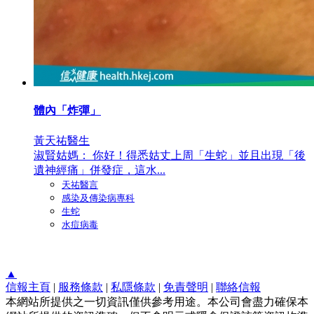
體內「炸彈」
黃天祐醫生
淑賢姑媽： 你好！得悉姑丈上周「生蛇」並且出現「後
遺神經痛」併發症，這水...
天祐醫言
感染及傳染病專科
生蛇
水痘病毒
▲
信報主頁
|
服務條款
|
私隱條款
|
免責聲明
|
聯絡信報
本網站所提供之一切資訊僅供參考用途。本公司會盡力確保本