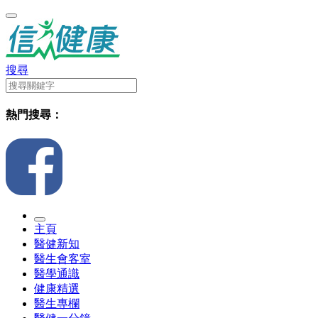
搜尋
熱門搜尋：
主頁
醫健新知
醫生會客室
醫學通識
健康精選
醫生專欄