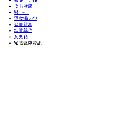
醫健一分鐘
食出健康
醫 Tech
運動懶人包
健康財富
糖胖與你
意見箱
緊貼健康資訊：