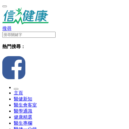
搜尋
熱門搜尋：
主頁
醫健新知
醫生會客室
醫學通識
健康精選
醫生專欄