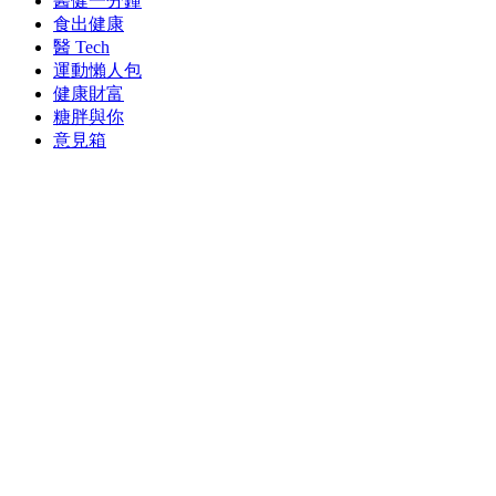
醫健一分鐘
食出健康
醫 Tech
運動懶人包
健康財富
糖胖與你
意見箱