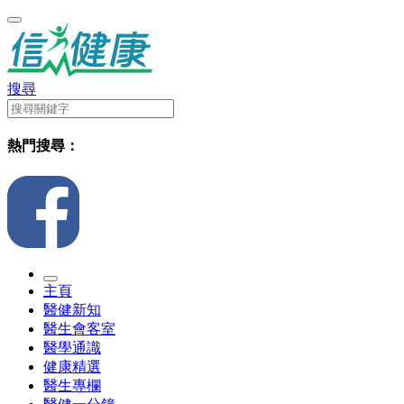
搜尋
熱門搜尋：
主頁
醫健新知
醫生會客室
醫學通識
健康精選
醫生專欄