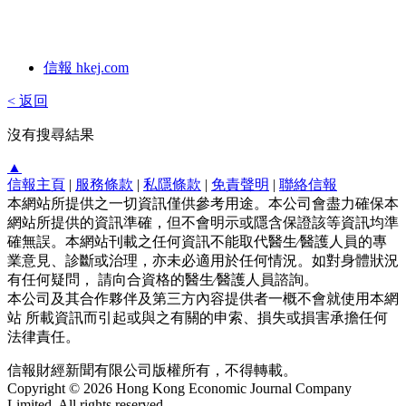
信報 hkej.com
< 返回
沒有搜尋結果
▲
信報主頁
|
服務條款
|
私隱條款
|
免責聲明
|
聯絡信報
本網站所提供之一切資訊僅供參考用途。本公司會盡力確保本
網站所提供的資訊準確，但不會明示或隱含保證該等資訊均準
確無誤。本網站刊載之任何資訊不能取代醫生∕醫護人員的專
業意見、診斷或治理，亦未必適用於任何情況。如對身體狀況
有任何疑問， 請向合資格的醫生∕醫護人員諮詢。
本公司及其合作夥伴及第三方內容提供者一概不會就使用本網
站 所載資訊而引起或與之有關的申索、損失或損害承擔任何
法律責任。
信報財經新聞有限公司版權所有，不得轉載。
Copyright © 2026 Hong Kong Economic Journal Company
Limited. All rights reserved.