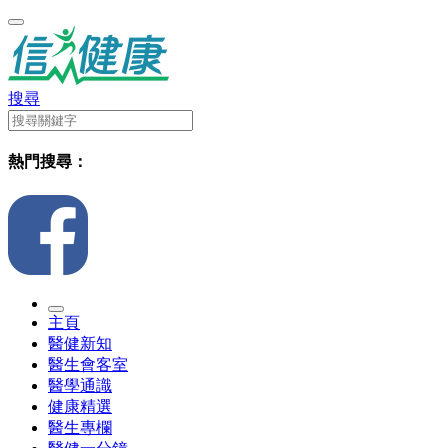
搜尋
熱門搜尋：
主頁
醫健新知
醫生會客室
醫學通識
健康精選
醫生專欄