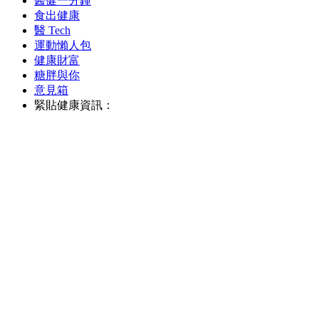
醫健一分鐘
食出健康
醫 Tech
運動懶人包
健康財富
糖胖與你
意見箱
緊貼健康資訊：