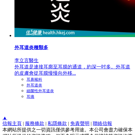
外耳道炎種類多
李立言醫生
外耳道是連接耳廓至耳膜的通道，約深一吋多。外耳道
的皮膚會從耳膜慢慢向外移...
耳鼻喉科
外耳道炎
細菌性外耳道炎
耳痛
▲
信報主頁
|
服務條款
|
私隱條款
|
免責聲明
|
聯絡信報
本網站所提供之一切資訊僅供參考用途。本公司會盡力確保本