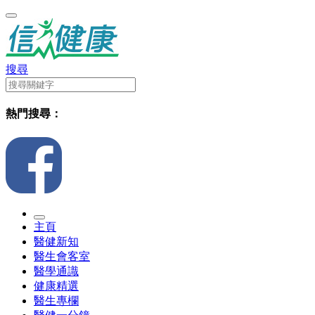
搜尋
熱門搜尋：
主頁
醫健新知
醫生會客室
醫學通識
健康精選
醫生專欄