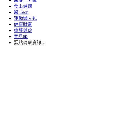
醫健一分鐘
食出健康
醫 Tech
運動懶人包
健康財富
糖胖與你
意見箱
緊貼健康資訊：