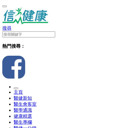
搜尋
熱門搜尋：
主頁
醫健新知
醫生會客室
醫學通識
健康精選
醫生專欄