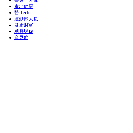
醫健一分鐘
食出健康
醫 Tech
運動懶人包
健康財富
糖胖與你
意見箱