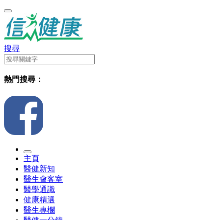
搜尋
熱門搜尋：
主頁
醫健新知
醫生會客室
醫學通識
健康精選
醫生專欄