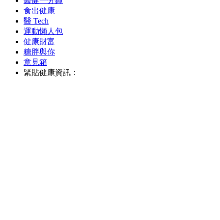
醫健一分鐘
食出健康
醫 Tech
運動懶人包
健康財富
糖胖與你
意見箱
緊貼健康資訊：