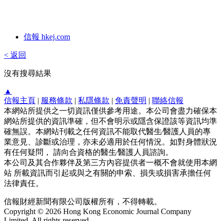
信報 hkej.com
< 返回
沒有搜尋結果
▲
信報主頁
|
服務條款
|
私隱條款
|
免責聲明
|
聯絡信報
本網站所提供之一切資訊僅供參考用途。本公司會盡力確保本
網站所提供的資訊準確，但不會明示或隱含保證該等資訊均準
確無誤。本網站刊載之任何資訊不能取代醫生∕醫護人員的專
業意見、診斷或治理，亦未必適用於任何情況。如對身體狀況
有任何疑問， 請向合資格的醫生∕醫護人員諮詢。
本公司及其合作夥伴及第三方內容提供者一概不會就使用本網
站 所載資訊而引起或與之有關的申索、損失或損害承擔任何
法律責任。
信報財經新聞有限公司版權所有，不得轉載。
Copyright © 2026 Hong Kong Economic Journal Company
Limited. All rights reserved.