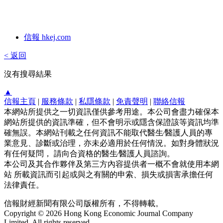
信報 hkej.com
< 返回
沒有搜尋結果
▲
信報主頁
|
服務條款
|
私隱條款
|
免責聲明
|
聯絡信報
本網站所提供之一切資訊僅供參考用途。本公司會盡力確保本
網站所提供的資訊準確，但不會明示或隱含保證該等資訊均準
確無誤。本網站刊載之任何資訊不能取代醫生∕醫護人員的專
業意見、診斷或治理，亦未必適用於任何情況。如對身體狀況
有任何疑問， 請向合資格的醫生∕醫護人員諮詢。
本公司及其合作夥伴及第三方內容提供者一概不會就使用本網
站 所載資訊而引起或與之有關的申索、損失或損害承擔任何
法律責任。
信報財經新聞有限公司版權所有，不得轉載。
Copyright © 2026 Hong Kong Economic Journal Company
Limited. All rights reserved.