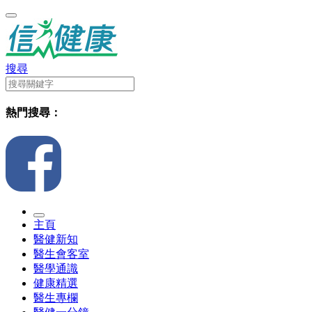
搜尋
熱門搜尋：
主頁
醫健新知
醫生會客室
醫學通識
健康精選
醫生專欄