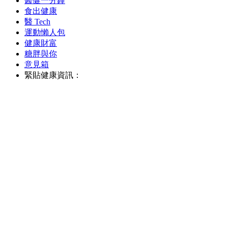
醫健一分鐘
食出健康
醫 Tech
運動懶人包
健康財富
糖胖與你
意見箱
緊貼健康資訊：