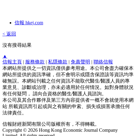
信報 hkej.com
< 返回
沒有搜尋結果
▲
信報主頁
|
服務條款
|
私隱條款
|
免責聲明
|
聯絡信報
本網站所提供之一切資訊僅供參考用途。本公司會盡力確保本
網站所提供的資訊準確，但不會明示或隱含保證該等資訊均準
確無誤。本網站刊載之任何資訊不能取代醫生∕醫護人員的專
業意見、診斷或治理，亦未必適用於任何情況。如對身體狀況
有任何疑問， 請向合資格的醫生∕醫護人員諮詢。
本公司及其合作夥伴及第三方內容提供者一概不會就使用本網
站 所載資訊而引起或與之有關的申索、損失或損害承擔任何
法律責任。
信報財經新聞有限公司版權所有，不得轉載。
Copyright © 2026 Hong Kong Economic Journal Company
Limited. All rights reserved.