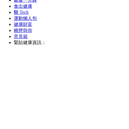
醫健一分鐘
食出健康
醫 Tech
運動懶人包
健康財富
糖胖與你
意見箱
緊貼健康資訊：