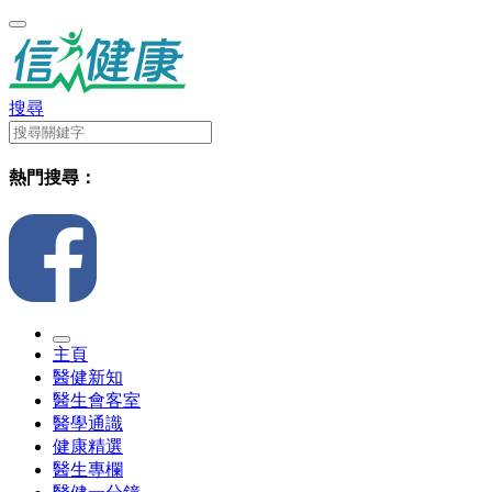
搜尋
熱門搜尋：
主頁
醫健新知
醫生會客室
醫學通識
健康精選
醫生專欄