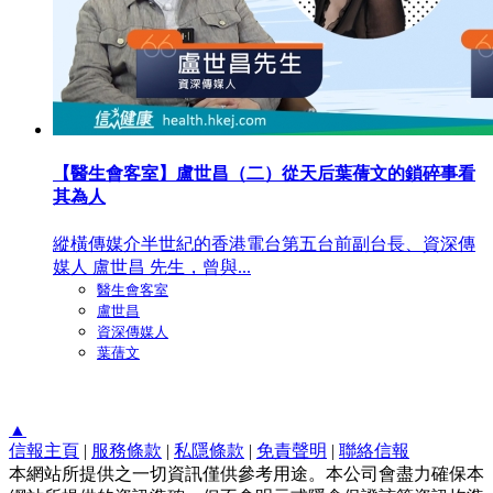
【醫生會客室】盧世昌（二）從天后葉蒨文的鎖碎事看
其為人
縱橫傳媒介半世紀的香港電台第五台前副台長、資深傳
媒人 盧世昌 先生，曾與...
醫生會客室
盧世昌
資深傳媒人
葉蒨文
▲
信報主頁
|
服務條款
|
私隱條款
|
免責聲明
|
聯絡信報
本網站所提供之一切資訊僅供參考用途。本公司會盡力確保本