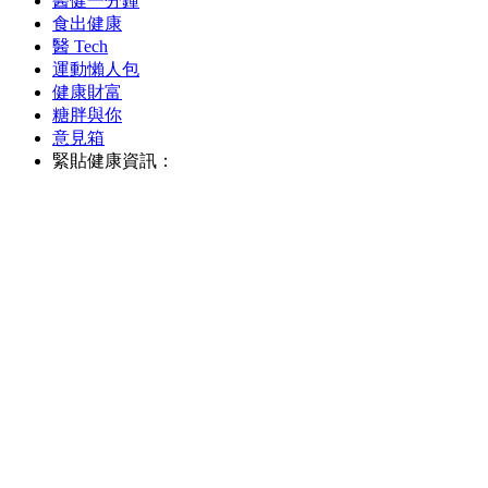
醫健一分鐘
食出健康
醫 Tech
運動懶人包
健康財富
糖胖與你
意見箱
緊貼健康資訊：