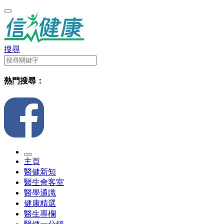
搜尋
熱門搜尋：
主頁
醫健新知
醫生會客室
醫學通識
健康精選
醫生專欄