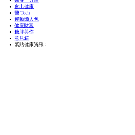
醫健一分鐘
食出健康
醫 Tech
運動懶人包
健康財富
糖胖與你
意見箱
緊貼健康資訊：