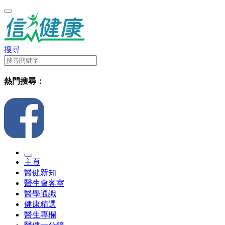
搜尋
熱門搜尋：
主頁
醫健新知
醫生會客室
醫學通識
健康精選
醫生專欄