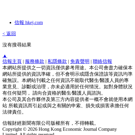
信報 hkej.com
< 返回
沒有搜尋結果
▲
信報主頁
|
服務條款
|
私隱條款
|
免責聲明
|
聯絡信報
本網站所提供之一切資訊僅供參考用途。本公司會盡力確保本
網站所提供的資訊準確，但不會明示或隱含保證該等資訊均準
確無誤。本網站刊載之任何資訊不能取代醫生∕醫護人員的專
業意見、診斷或治理，亦未必適用於任何情況。如對身體狀況
有任何疑問， 請向合資格的醫生∕醫護人員諮詢。
本公司及其合作夥伴及第三方內容提供者一概不會就使用本網
站 所載資訊而引起或與之有關的申索、損失或損害承擔任何
法律責任。
信報財經新聞有限公司版權所有，不得轉載。
Copyright © 2026 Hong Kong Economic Journal Company
Limited. All rights reserved.