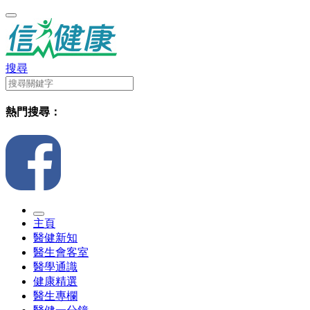
搜尋
熱門搜尋：
主頁
醫健新知
醫生會客室
醫學通識
健康精選
醫生專欄