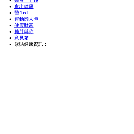
醫健一分鐘
食出健康
醫 Tech
運動懶人包
健康財富
糖胖與你
意見箱
緊貼健康資訊：