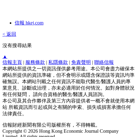
信報 hkej.com
< 返回
沒有搜尋結果
▲
信報主頁
|
服務條款
|
私隱條款
|
免責聲明
|
聯絡信報
本網站所提供之一切資訊僅供參考用途。本公司會盡力確保本
網站所提供的資訊準確，但不會明示或隱含保證該等資訊均準
確無誤。本網站刊載之任何資訊不能取代醫生∕醫護人員的專
業意見、診斷或治理，亦未必適用於任何情況。如對身體狀況
有任何疑問， 請向合資格的醫生∕醫護人員諮詢。
本公司及其合作夥伴及第三方內容提供者一概不會就使用本網
站 所載資訊而引起或與之有關的申索、損失或損害承擔任何
法律責任。
信報財經新聞有限公司版權所有，不得轉載。
Copyright © 2026 Hong Kong Economic Journal Company
Limited. All rights reserved.