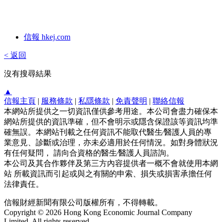
信報 hkej.com
< 返回
沒有搜尋結果
▲
信報主頁
|
服務條款
|
私隱條款
|
免責聲明
|
聯絡信報
本網站所提供之一切資訊僅供參考用途。本公司會盡力確保本
網站所提供的資訊準確，但不會明示或隱含保證該等資訊均準
確無誤。本網站刊載之任何資訊不能取代醫生∕醫護人員的專
業意見、診斷或治理，亦未必適用於任何情況。如對身體狀況
有任何疑問， 請向合資格的醫生∕醫護人員諮詢。
本公司及其合作夥伴及第三方內容提供者一概不會就使用本網
站 所載資訊而引起或與之有關的申索、損失或損害承擔任何
法律責任。
信報財經新聞有限公司版權所有，不得轉載。
Copyright © 2026 Hong Kong Economic Journal Company
Limited. All rights reserved.