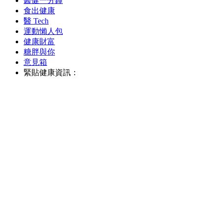
醫健一分鐘
食出健康
醫 Tech
運動懶人包
健康財富
糖胖與你
意見箱
緊貼健康資訊：