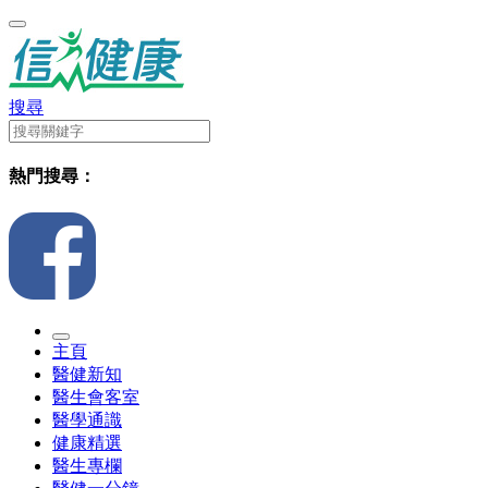
搜尋
熱門搜尋：
主頁
醫健新知
醫生會客室
醫學通識
健康精選
醫生專欄