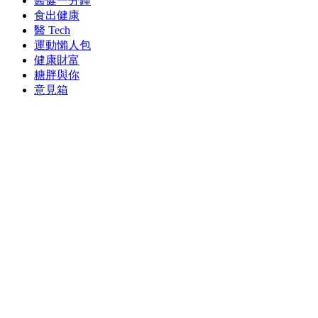
醫健一分鐘
食出健康
醫 Tech
運動懶人包
健康財富
糖胖與你
意見箱