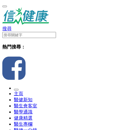
搜尋
熱門搜尋：
主頁
醫健新知
醫生會客室
醫學通識
健康精選
醫生專欄