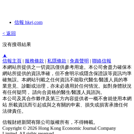
信報 hkej.com
< 返回
沒有搜尋結果
▲
信報主頁
|
服務條款
|
私隱條款
|
免責聲明
|
聯絡信報
本網站所提供之一切資訊僅供參考用途。本公司會盡力確保本
網站所提供的資訊準確，但不會明示或隱含保證該等資訊均準
確無誤。本網站刊載之任何資訊不能取代醫生∕醫護人員的專
業意見、診斷或治理，亦未必適用於任何情況。如對身體狀況
有任何疑問， 請向合資格的醫生∕醫護人員諮詢。
本公司及其合作夥伴及第三方內容提供者一概不會就使用本網
站 所載資訊而引起或與之有關的申索、損失或損害承擔任何
法律責任。
信報財經新聞有限公司版權所有，不得轉載。
Copyright © 2026 Hong Kong Economic Journal Company
Limited. All rights reserved.