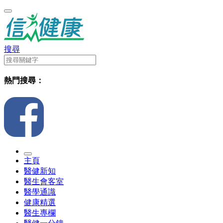
搜尋
熱門搜尋：
主頁
醫健新知
醫生會客室
醫學通識
健康精選
醫生專欄