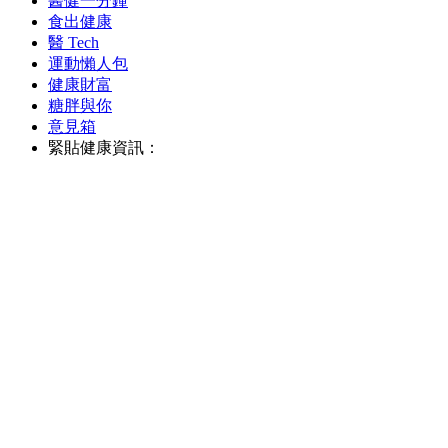
醫健一分鐘
食出健康
醫 Tech
運動懶人包
健康財富
糖胖與你
意見箱
緊貼健康資訊：