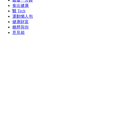
醫健一分鐘
食出健康
醫 Tech
運動懶人包
健康財富
糖胖與你
意見箱