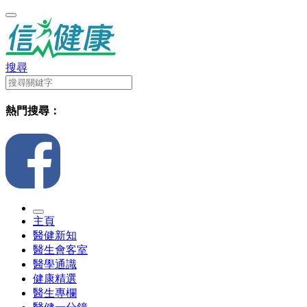
搜尋
熱門搜尋：
主頁
醫健新知
醫生會客室
醫學通識
健康精選
醫生專欄