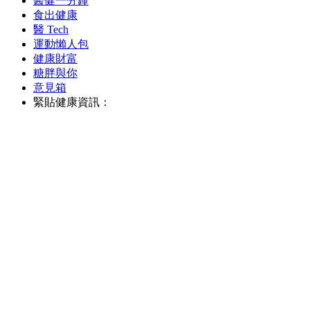
醫健一分鐘
食出健康
醫 Tech
運動懶人包
健康財富
糖胖與你
意見箱
緊貼健康資訊：