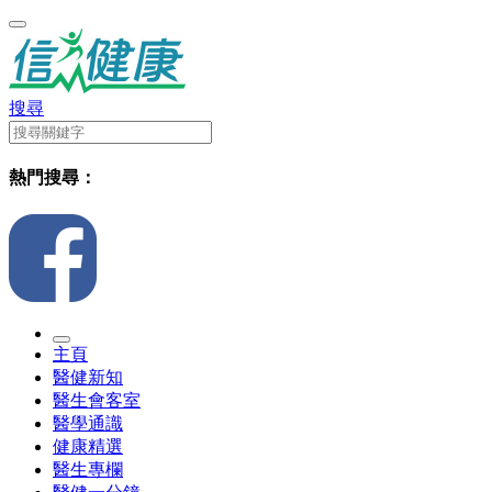
搜尋
熱門搜尋：
主頁
醫健新知
醫生會客室
醫學通識
健康精選
醫生專欄