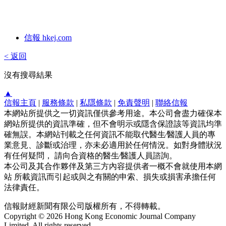
信報 hkej.com
< 返回
沒有搜尋結果
▲
信報主頁
|
服務條款
|
私隱條款
|
免責聲明
|
聯絡信報
本網站所提供之一切資訊僅供參考用途。本公司會盡力確保本
網站所提供的資訊準確，但不會明示或隱含保證該等資訊均準
確無誤。本網站刊載之任何資訊不能取代醫生∕醫護人員的專
業意見、診斷或治理，亦未必適用於任何情況。如對身體狀況
有任何疑問， 請向合資格的醫生∕醫護人員諮詢。
本公司及其合作夥伴及第三方內容提供者一概不會就使用本網
站 所載資訊而引起或與之有關的申索、損失或損害承擔任何
法律責任。
信報財經新聞有限公司版權所有，不得轉載。
Copyright © 2026 Hong Kong Economic Journal Company
Limited. All rights reserved.