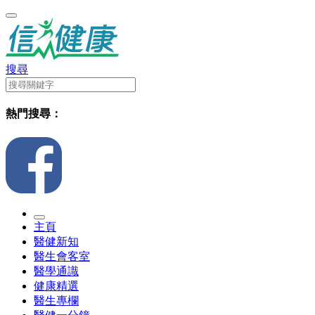
搜尋
熱門搜尋：
主頁
醫健新知
醫生會客室
醫學通識
健康精選
醫生專欄