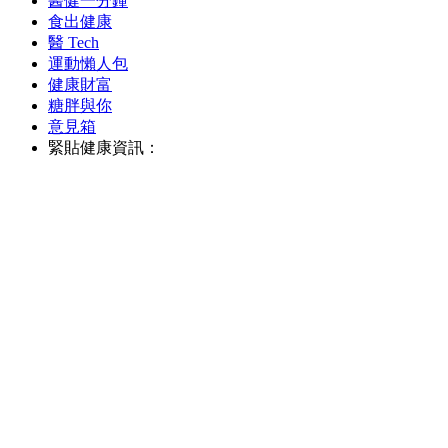
醫健一分鐘
食出健康
醫 Tech
運動懶人包
健康財富
糖胖與你
意見箱
緊貼健康資訊：