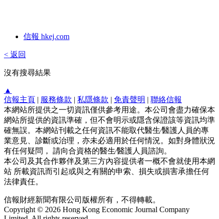
信報 hkej.com
< 返回
沒有搜尋結果
▲
信報主頁
|
服務條款
|
私隱條款
|
免責聲明
|
聯絡信報
本網站所提供之一切資訊僅供參考用途。本公司會盡力確保本
網站所提供的資訊準確，但不會明示或隱含保證該等資訊均準
確無誤。本網站刊載之任何資訊不能取代醫生∕醫護人員的專
業意見、診斷或治理，亦未必適用於任何情況。如對身體狀況
有任何疑問， 請向合資格的醫生∕醫護人員諮詢。
本公司及其合作夥伴及第三方內容提供者一概不會就使用本網
站 所載資訊而引起或與之有關的申索、損失或損害承擔任何
法律責任。
信報財經新聞有限公司版權所有，不得轉載。
Copyright © 2026 Hong Kong Economic Journal Company
Limited. All rights reserved.