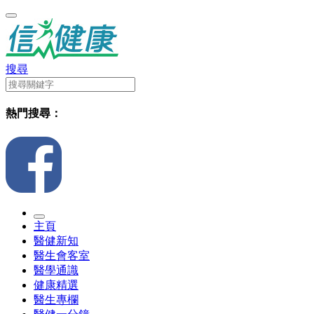
搜尋
熱門搜尋：
主頁
醫健新知
醫生會客室
醫學通識
健康精選
醫生專欄