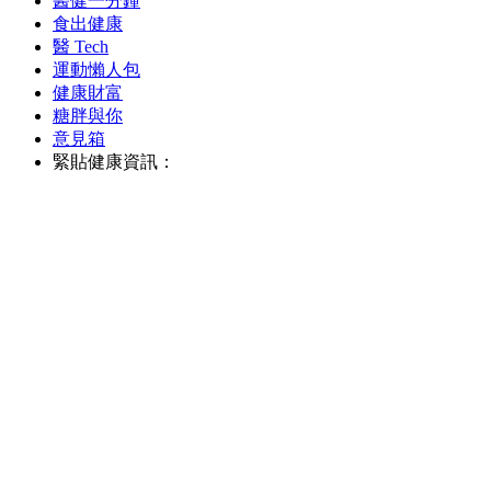
醫健一分鐘
食出健康
醫 Tech
運動懶人包
健康財富
糖胖與你
意見箱
緊貼健康資訊：