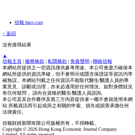
信報 hkej.com
< 返回
沒有搜尋結果
▲
信報主頁
|
服務條款
|
私隱條款
|
免責聲明
|
聯絡信報
本網站所提供之一切資訊僅供參考用途。本公司會盡力確保本
網站所提供的資訊準確，但不會明示或隱含保證該等資訊均準
確無誤。本網站刊載之任何資訊不能取代醫生∕醫護人員的專
業意見、診斷或治理，亦未必適用於任何情況。如對身體狀況
有任何疑問， 請向合資格的醫生∕醫護人員諮詢。
本公司及其合作夥伴及第三方內容提供者一概不會就使用本網
站 所載資訊而引起或與之有關的申索、損失或損害承擔任何
法律責任。
信報財經新聞有限公司版權所有，不得轉載。
Copyright © 2026 Hong Kong Economic Journal Company
Limited. All rights reserved.