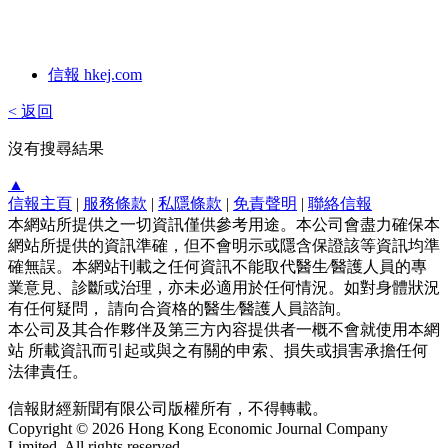
信報 hkej.com
< 返回
沒有搜尋結果
▲
信報主頁
|
服務條款
|
私隱條款
|
免責聲明
|
聯絡信報
本網站所提供之一切資訊僅供參考用途。本公司會盡力確保本
網站所提供的資訊準確，但不會明示或隱含保證該等資訊均準
確無誤。本網站刊載之任何資訊不能取代醫生∕醫護人員的專
業意見、診斷或治理，亦未必適用於任何情況。如對身體狀況
有任何疑問， 請向合資格的醫生∕醫護人員諮詢。
本公司及其合作夥伴及第三方內容提供者一概不會就使用本網
站 所載資訊而引起或與之有關的申索、損失或損害承擔任何
法律責任。
信報財經新聞有限公司版權所有，不得轉載。
Copyright © 2026 Hong Kong Economic Journal Company
Limited. All rights reserved.