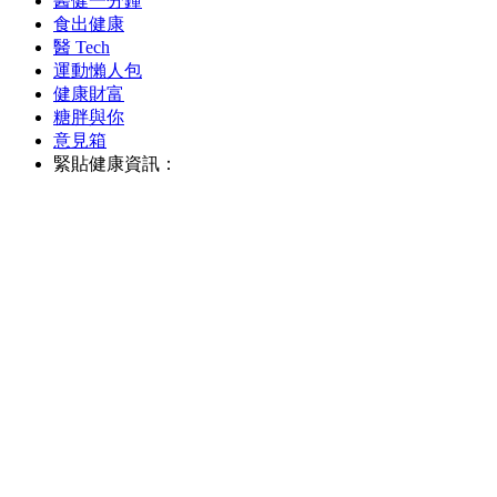
醫健一分鐘
食出健康
醫 Tech
運動懶人包
健康財富
糖胖與你
意見箱
緊貼健康資訊：