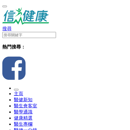
搜尋
熱門搜尋：
主頁
醫健新知
醫生會客室
醫學通識
健康精選
醫生專欄