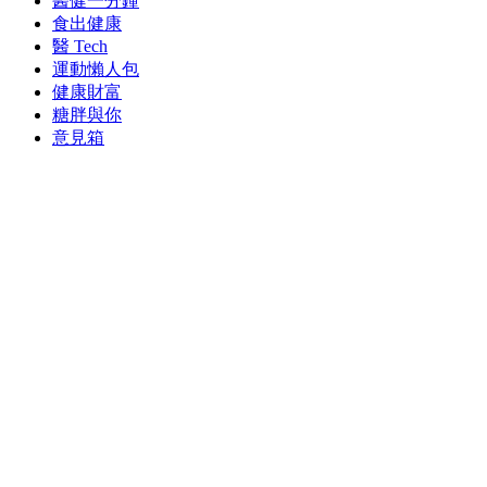
醫健一分鐘
食出健康
醫 Tech
運動懶人包
健康財富
糖胖與你
意見箱