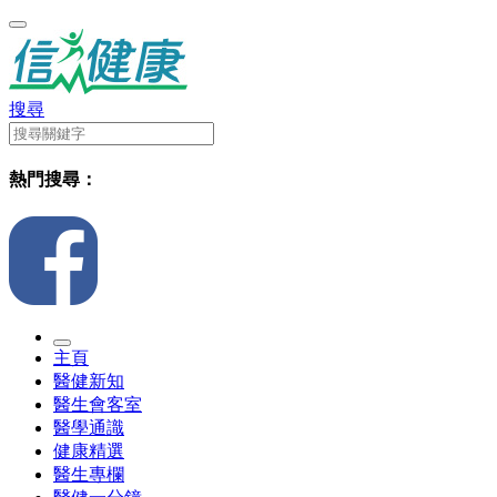
搜尋
熱門搜尋：
主頁
醫健新知
醫生會客室
醫學通識
健康精選
醫生專欄