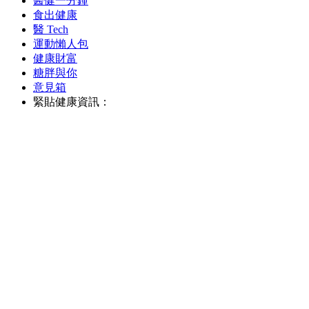
醫健一分鐘
食出健康
醫 Tech
運動懶人包
健康財富
糖胖與你
意見箱
緊貼健康資訊：