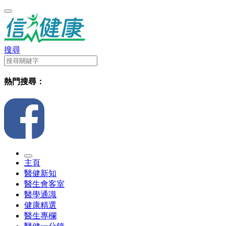
搜尋
熱門搜尋：
主頁
醫健新知
醫生會客室
醫學通識
健康精選
醫生專欄