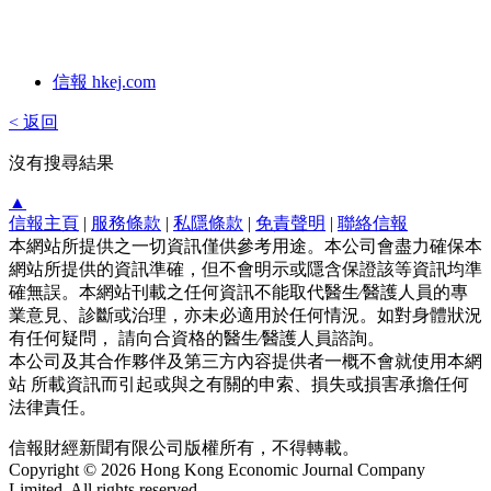
信報 hkej.com
< 返回
沒有搜尋結果
▲
信報主頁
|
服務條款
|
私隱條款
|
免責聲明
|
聯絡信報
本網站所提供之一切資訊僅供參考用途。本公司會盡力確保本
網站所提供的資訊準確，但不會明示或隱含保證該等資訊均準
確無誤。本網站刊載之任何資訊不能取代醫生∕醫護人員的專
業意見、診斷或治理，亦未必適用於任何情況。如對身體狀況
有任何疑問， 請向合資格的醫生∕醫護人員諮詢。
本公司及其合作夥伴及第三方內容提供者一概不會就使用本網
站 所載資訊而引起或與之有關的申索、損失或損害承擔任何
法律責任。
信報財經新聞有限公司版權所有，不得轉載。
Copyright © 2026 Hong Kong Economic Journal Company
Limited. All rights reserved.