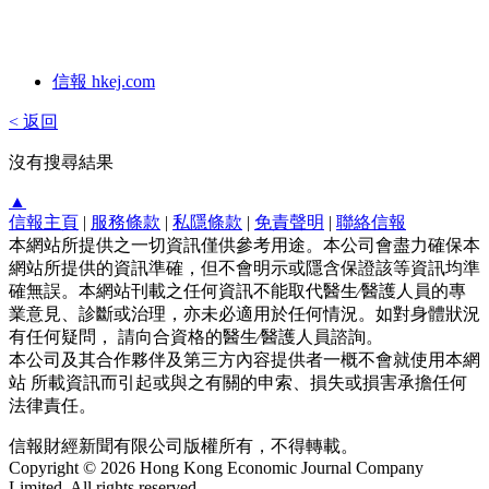
信報 hkej.com
< 返回
沒有搜尋結果
▲
信報主頁
|
服務條款
|
私隱條款
|
免責聲明
|
聯絡信報
本網站所提供之一切資訊僅供參考用途。本公司會盡力確保本
網站所提供的資訊準確，但不會明示或隱含保證該等資訊均準
確無誤。本網站刊載之任何資訊不能取代醫生∕醫護人員的專
業意見、診斷或治理，亦未必適用於任何情況。如對身體狀況
有任何疑問， 請向合資格的醫生∕醫護人員諮詢。
本公司及其合作夥伴及第三方內容提供者一概不會就使用本網
站 所載資訊而引起或與之有關的申索、損失或損害承擔任何
法律責任。
信報財經新聞有限公司版權所有，不得轉載。
Copyright © 2026 Hong Kong Economic Journal Company
Limited. All rights reserved.