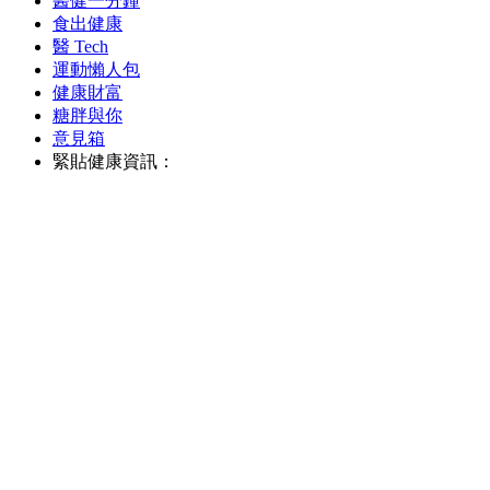
醫健一分鐘
食出健康
醫 Tech
運動懶人包
健康財富
糖胖與你
意見箱
緊貼健康資訊：