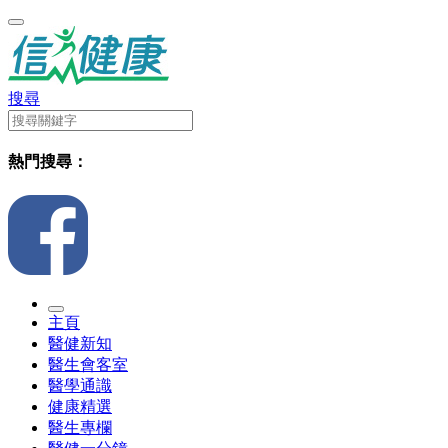
搜尋
熱門搜尋：
主頁
醫健新知
醫生會客室
醫學通識
健康精選
醫生專欄