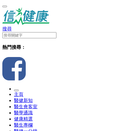
搜尋
熱門搜尋：
主頁
醫健新知
醫生會客室
醫學通識
健康精選
醫生專欄