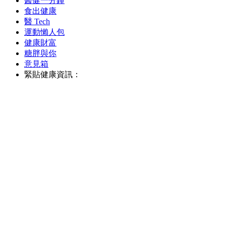
醫健一分鐘
食出健康
醫 Tech
運動懶人包
健康財富
糖胖與你
意見箱
緊貼健康資訊：