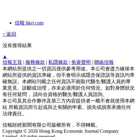
信報 hkej.com
< 返回
沒有搜尋結果
▲
信報主頁
|
服務條款
|
私隱條款
|
免責聲明
|
聯絡信報
本網站所提供之一切資訊僅供參考用途。本公司會盡力確保本
網站所提供的資訊準確，但不會明示或隱含保證該等資訊均準
確無誤。本網站刊載之任何資訊不能取代醫生∕醫護人員的專
業意見、診斷或治理，亦未必適用於任何情況。如對身體狀況
有任何疑問， 請向合資格的醫生∕醫護人員諮詢。
本公司及其合作夥伴及第三方內容提供者一概不會就使用本網
站 所載資訊而引起或與之有關的申索、損失或損害承擔任何
法律責任。
信報財經新聞有限公司版權所有，不得轉載。
Copyright © 2026 Hong Kong Economic Journal Company
Limited. All rights reserved.